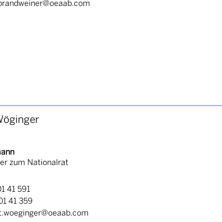
s.brandweiner@oeaab.com
Wöginger
mann
er zum Nationalrat
01 41 591
401 41 359
st.woeginger@oeaab.com