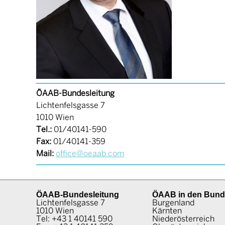
ÖAAB-Bundesleitung
Lichtenfelsgasse 7
1010 Wien
Tel.:
01/40141-590
Fax:
01/40141-359
Mail:
office@oeaab.com
ÖAAB-Bundesleitung
ÖAAB in den Bund
Lichtenfelsgasse 7
Burgenland
1010 Wien
Kärnten
Tel:
+43 1 40141 590
Niederösterreich