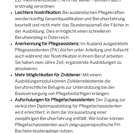
z.B. Inkontinenzbedarf, nicht nur weiter - sondern auch
erstmalig verordnen.
Leichtere Nostrifikation:
Bei ausländischen Pflegekräften
werden künftig Gesamtqualifikation und Berufserfahrung
beurteilt und nicht mehr das Stundenausmaß der Fächer in
der Ausbildung. Dies ermöglicht einen schnelleren
Berufseinstieg in Österreich.
Anerkennung für Pflegeassistenz:
Im Ausland ausgebildete
Pflegeassistenten (PA) dürfen unter Anleitung und Aufsicht
auch während der Nostrifikation in ihrem Beruf arbeiten.
Sie haben zwei Jahre Zeit, ergänzende Ausbildungen zu
absolvieren.
Mehr Möglichkeiten für Zivildiener:
Mit einem
Ausbildungsmodul können Zivildienstleistende die
berufsrechtliche Befugnis zur Unterstützung bei der
Basisversorgung von Pflegebedürftigen erlangen.
Aufschulungen für Pflegefachassistenten:
Der Zugang zur
verkürzten Diplomausbildung für Pflegefachassistenten
wird erleichtert, in dem die Voraussetzung einer
zweijährigen Berufserfahrung entfällt. Wie bisher können
Pflegefachassistenten auch zielgruppenspezifische FH-
Bachelorstudiengänge nutzen.